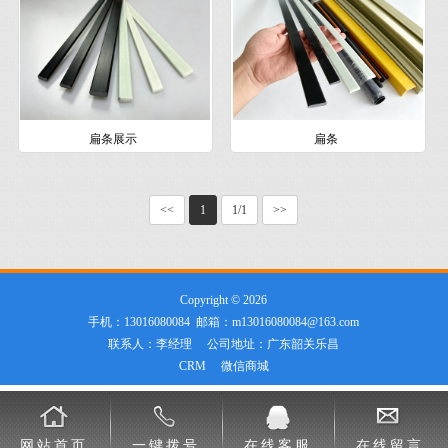
扁条展示
扁条
<<
1
1/1
>>
Copyright © 2026
手机：13016080084 邮箱：m13016080084@163.com
联系人：李经理 公司地址：广东韶关乐昌
CRM
微信商城
网站首页
一键拨号
在线客服
在线留言